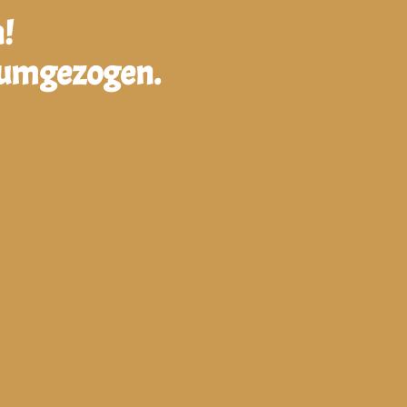
!
e umgezogen.